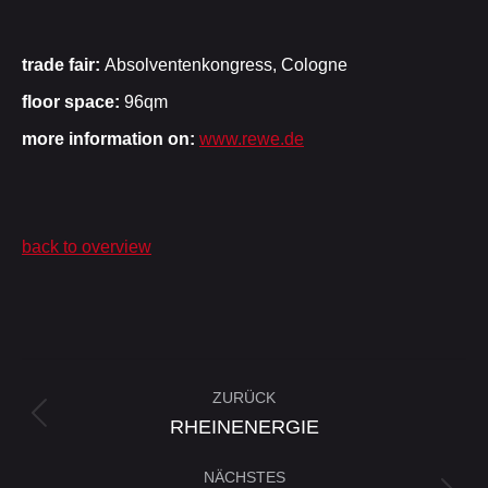
trade fair:
Absolventenkongress, Cologne
floor space:
96qm
more information on:
www.rewe.de
back to overview
Project
ZURÜCK
navigation
Previous
RHEINENERGIE
project:
NÄCHSTES