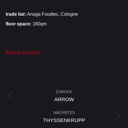
trade fair:
Anuga Foodtec, Cologne
floor space:
160qm
back to overview
Project
ZURÜCK
navigation
Previous
ARROW
project:
NÄCHSTES
Next
THYSSENKRUPP
project: