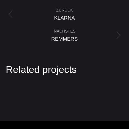
Project
ZURÜCK
navigation
Previous
KLARNA
project:
NÄCHSTES
Next
REMMERS
project:
Related projects