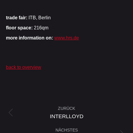
trade fair:
ITB, Berlin
floor space:
216qm
more information on:
www.hrs.de
back to overview
Project
ZURÜCK
navigation
Previous
INTERLLOYD
project:
NÄCHSTES