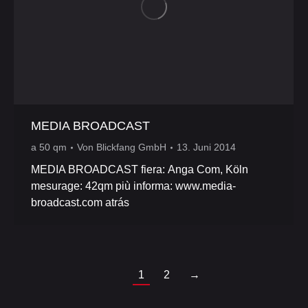
MEDIA BROADCAST
a 50 qm
Von
Blickfang GmbH
13. Juni 2014
MEDIA BROADCAST fiera: Anga Com, Köln
mesurage: 42qm più informa: www.media-
broadcast.com atrás
1
2
→