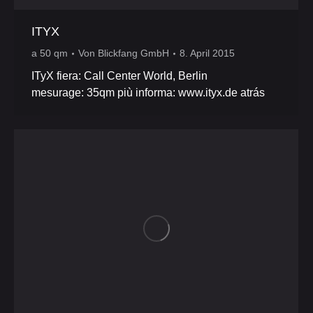
ITYX
a 50 qm
Von
Blickfang GmbH
8. April 2015
ITyX fiera: Call Center World, Berlin
mesurage: 35qm più informa: www.ityx.de atrás