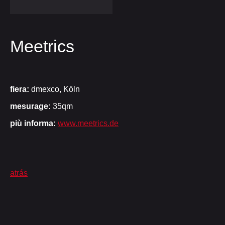
Meetrics
fiera:
dmexco, Köln
mesurage:
35qm
più informa:
www.meetrics.de
atrás