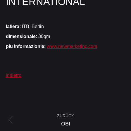
INTERNATIONAL
lafiera:
ITB, Berlin
dimensionale:
30qm
piu informazionie:
www.newmarketinc.com
indietro
Project
ZURÜCK
navigation
Previous
OBI
project: