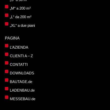
„M“ a 200 m²
„L“ da 200 m²
„XL“ a due piani
PAGINA
L’AZIENDA
CLIENTI A – Z
CONTATTI
DOWNLOADS
BAUTAGE.de
LADENBAU.de
MESSEBAU.de