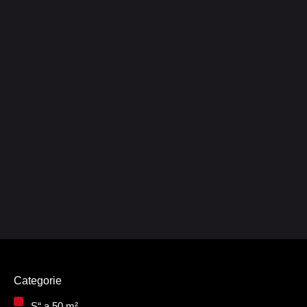
Categorie
„S“ a 50 m²