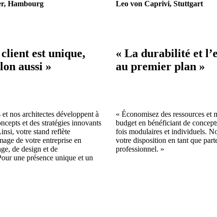
er, Hambourg
Leo von Caprivi, Stuttgart
client est unique,
« La durabilité et l’e
lon aussi »
au premier plan »
 et nos architectes développent à
« Économisez des ressources et 
ncepts et des stratégies innovants
budget en bénéficiant de concepts
insi, votre stand reflète
fois modulaires et individuels. 
mage de votre entreprise en
votre disposition en tant que part
ge, de design et de
professionnel. »
 Pour une présence unique et un