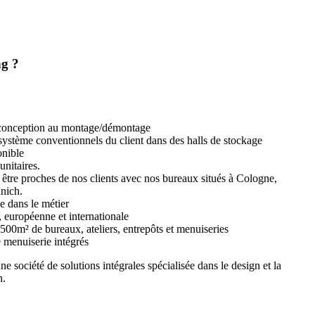
ng ?
 conception au montage/démontage
ystème conventionnels du client dans des halls de stockage
onible
unitaires.
 être proches de nos clients avec nos bureaux situés à Cologne,
nich.
e dans le métier
, européenne et internationale
500m² de bureaux, ateliers, entrepôts et menuiseries
e menuiserie intégrés
société de solutions intégrales spécialisée dans le design et la
n.