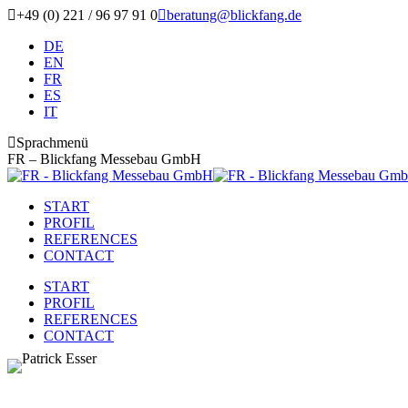
Zum
+49 (0) 221 / 96 97 91 0
beratung@blickfang.de
Inhalt
DE
springen
EN
FR
ES
IT
Sprachmenü
FR – Blickfang Messebau GmbH
START
PROFIL
REFERENCES
CONTACT
START
PROFIL
REFERENCES
CONTACT