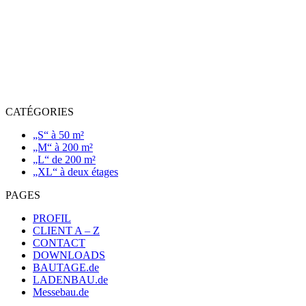
CATÉGORIES
„S“ à 50 m²
„M“ à 200 m²
„L“ de 200 m²
„XL“ à deux étages
PAGES
PROFIL
CLIENT A – Z
CONTACT
DOWNLOADS
BAUTAGE.de
LADENBAU.de
Messebau.de