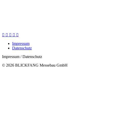
Facebook
Twitter
Instagram
YouTube
Pinterest
page
Impressum
opens
Datenschutz
in
new
Impressum / Datenschutz
window
© 2026 BLICKFANG Messebau GmbH