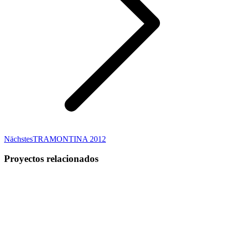
Next
Nächstes
TRAMONTINA 2012
project:
Proyectos relacionados