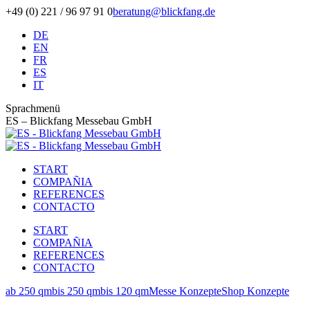
Zum
+49 (0) 221 / 96 97 91 0
beratung@blickfang.de
Inhalt
DE
springen
EN
FR
ES
IT
Sprachmenü
ES – Blickfang Messebau GmbH
START
COMPAÑIA
REFERENCES
CONTACTO
START
COMPAÑIA
REFERENCES
CONTACTO
ab 250 qm
bis 250 qm
bis 120 qm
Messe Konzepte
Shop Konzepte