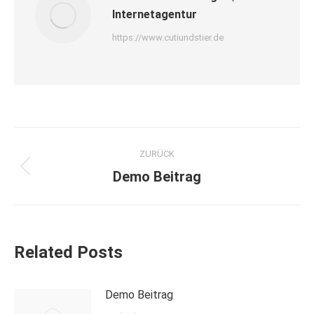
Internetagentur
https://www.cutiundstier.de
Kommentarnavigation
ZURÜCK
Vorheriger
Demo Beitrag
Beitrag:
Related Posts
Demo Beitrag